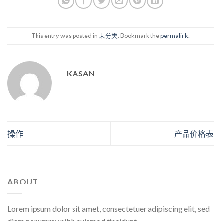
This entry was posted in
未分类
. Bookmark the
permalink
.
KASAN
操作
产品价格表
ABOUT
Lorem ipsum dolor sit amet, consectetuer adipiscing elit, sed
diam nonummy nibh euismod tincidunt.