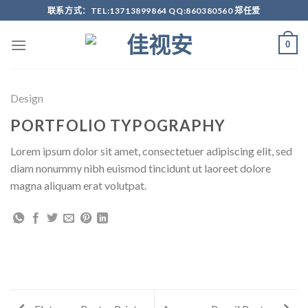
Skip
联系方式：TEL:13713899864 QQ:860380560 郑任爱
to
content
0
Design
PORTFOLIO TYPOGRAPHY
Lorem ipsum dolor sit amet, consectetuer adipiscing elit, sed
diam nonummy nibh euismod tincidunt ut laoreet dolore
magna aliquam erat volutpat.