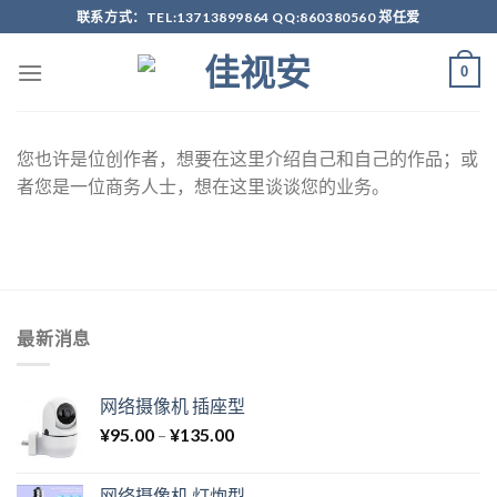
Skip
联系方式：TEL:13713899864 QQ:860380560 郑任爱
to
content
0
您也许是位创作者，想要在这里介绍自己和自己的作品；或
者您是一位商务人士，想在这里谈谈您的业务。
最新消息
网络摄像机 插座型
¥
95.00
–
¥
135.00
网络摄像机 灯炮型